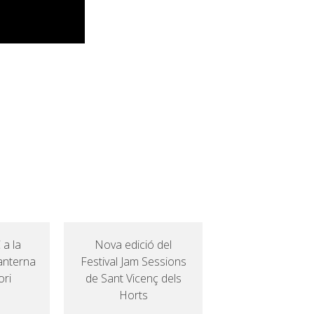
a la
Nova edició del
lanterna
Festival Jam Sessions
ori
de Sant Vicenç dels
Horts