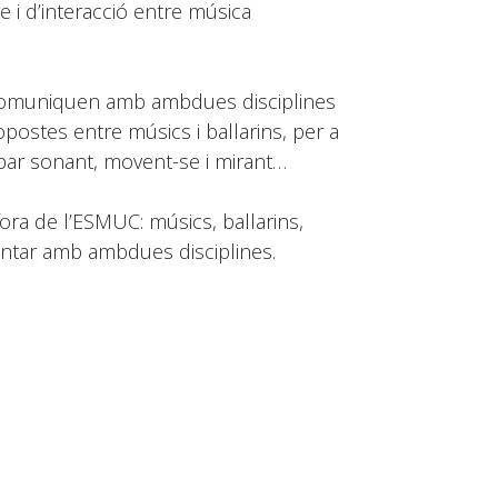
re i d’interacció entre música
s comuniquen amb ambdues disciplines
postes entre músics i ballarins, per a
par sonant, movent-se i mirant…
ora de l’ESMUC: músics, ballarins,
mentar amb ambdues disciplines.