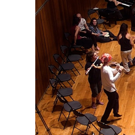
Pedagogia
Producció i gestió
Sonologia
Música i Matemàtiques
Música i Educació primària