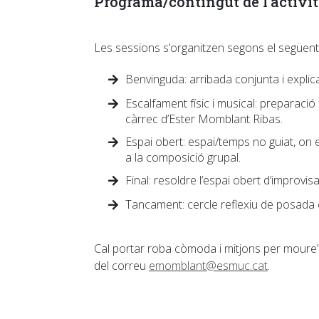
Programa/contingut de l’activit
Les sessions s’organitzen segons el següen
Benvinguda: arribada conjunta i explicac
Escalfament físic i musical: preparació 
càrrec d’Ester Momblant Ribas.
Espai obert: espai/temps no guiat, on e
a la composició grupal.
Final: resoldre l’espai obert d’improvis
Tancament: cercle reflexiu de posada e
Cal portar roba còmoda i mitjons per moure’s
del correu
emomblant@esmuc.cat
.