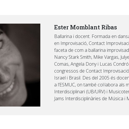
Ester Momblant Ribas
Ballarina i docent. Formada en dans
en Improvisació, Contact Improvisaci
faceta de com a ballarina improvisad
Nancy Stark Smith, Mike Vargas, July
Comas, Angela Dony i Lucas Condró. H
congressos de Contact Improvisació 
Israel i Brasil. Des del 2005 és doc
a l’ESMUC, on també col·labora als 
Interdisciplinari (UB/URV) i Musicoter
Jams Interdisciplinàries de Música i