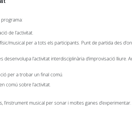
at
t programa:
ió de l’activitat.
físic/musical per a tots els participants. Punt de partida des d’o
s desenvolupa l’activitat interdisciplinària d’improvisació lliure
ació per a trobar un final comú.
n comú sobre l’activitat.
, l’instrument musical per sonar i moltes ganes d’experimentar.