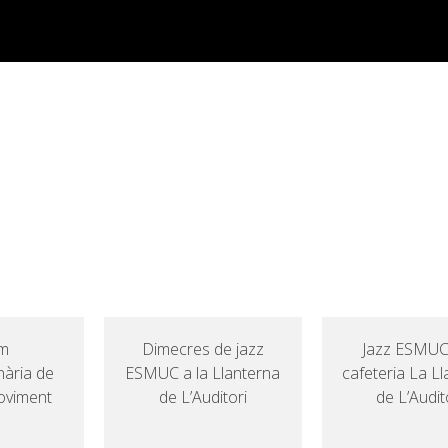
am
Dimecres de jazz
Jazz ESMUC 
inària de
ESMUC a la Llanterna
cafeteria La L
oviment
de L’Auditori
de L’Audit