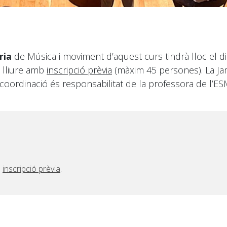
ria
de Música i moviment d’aquest curs tindrà lloc el dim
s lliure amb
inscripció prèvia
(màxim 45 persones). La Ja
va coordinació és responsabilitat de la professora de l’
b
inscripció prèvia
.