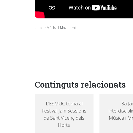
Jam de Música i Moviment.
Continguts relacionats
L’ESMUC torna al
3a J
Festival Jam Sessions
Interdiscipl
de Sant Vicenç dels
Música i M
Horts