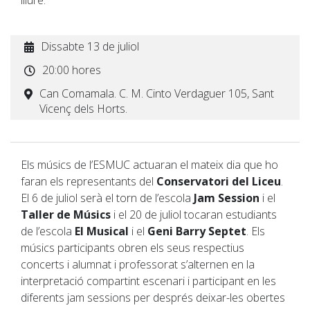
lliure.
Dissabte 13 de juliol
20:00 hores
Can Comamala. C. M. Cinto Verdaguer 105, Sant
Vicenç dels Horts.
Els músics de l’ESMUC actuaran el mateix dia que ho
faran els representants del
Conservatori del Liceu
.
El 6 de juliol serà el torn de l’escola
Jam Session
i el
Taller de Músics
i el 20 de juliol tocaran estudiants
de l’escola
El Musical
i el
Geni Barry Septet
. Els
músics participants obren els seus respectius
concerts i alumnat i professorat s’alternen en la
interpretació compartint escenari i participant en les
diferents jam sessions per després deixar-les obertes