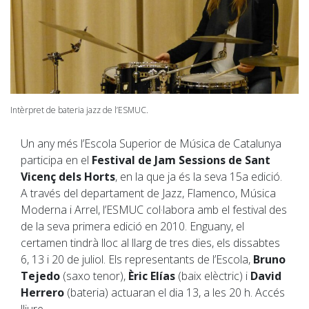
Intèrpret de bateria jazz de l’ESMUC.
Un any més l’Escola Superior de Música de Catalunya
participa en el
Festival de Jam Sessions de Sant
Vicenç dels Horts
, en la que ja és la seva 15a edició.
A través del departament de Jazz, Flamenco, Música
Moderna i Arrel, l’ESMUC col·labora amb el festival des
de la seva primera edició en 2010. Enguany, el
certamen tindrà lloc al llarg de tres dies, els dissabtes
6, 13 i 20 de juliol. Els representants de l’Escola,
Bruno
Tejedo
(saxo tenor),
Èric Elías
(baix elèctric) i
David
Herrero
(bateria) actuaran el dia 13, a les 20 h. Accés