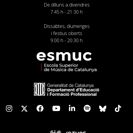
De dilluns a divendres
7:45 h - 21:30 h
Dissabtes, diumenges
i festius oberts
9:00 h - 20:30 h