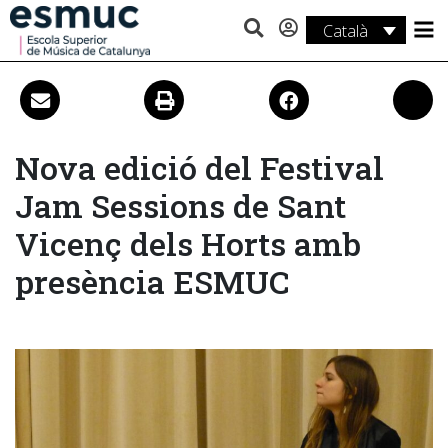
Català
Estudis
Recerca
Serveis
Nova edició del Festival
Jam Sessions de Sant
Activitats
Vicenç dels Horts amb
presència ESMUC