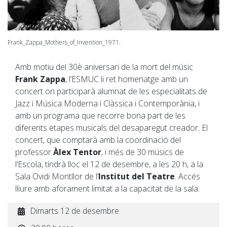
Frank_Zappa_Mothers_of_Invention_1971.
Amb motiu del 30è aniversari de la mort del músic
Frank Zappa
, l’ESMUC li ret homenatge amb un
concert on participarà alumnat de les especialitats de
Jazz i Música Moderna i Clàssica i Contemporània, i
amb un programa que recorre bona part de les
diferents etapes musicals del desaparegut creador. El
concert, que comptarà amb la coordinació del
professor
Àlex Tentor
, i més de 30 músics de
l’Escola, tindrà lloc el 12 de desembre, a les 20 h, a la
Sala Ovidi Montllor de l’
Institut del Teatre
. Accés
lliure amb aforament limitat a la capacitat de la sala.
Dimarts 12 de desembre