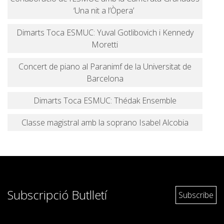
‘Una nit a l’Òpera’
Dimarts Toca ESMUC: Yuval Gotlibovich i Kennedy
Moretti
Concert de piano al Paranimf de la Universitat de
Barcelona
Dimarts Toca ESMUC: Thédak Ensemble
Classe magistral amb la soprano Isabel Alcobia
Subscripció Butlletí