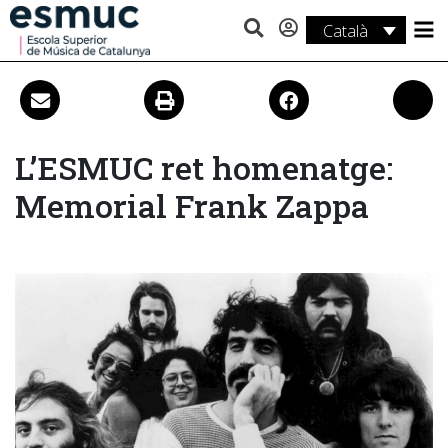
Català
Estudis
Recerca
Serveis
L’ESMUC ret homenatge:
Memorial Frank Zappa
Activitats