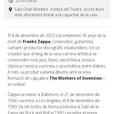
20:00 hores
Sala Ovidi Montllor. Institut del Teatre. Accés lliure
amb aforament limitat a la capacitat de la sala.
El 4 de desembre de 2023 s’acompleixen 30 anys de la
mort de
Frankz Zappa
, compositor, guitarrista,
cantant i productor discogràfic estatunidenc, tot un
creador que al llarg de la seva carrera artística va
compondre rock, jazz, blues, electrònica, música
clàssica i música concreta o acusmàtica, entre d’altres.
A més, va produir vuitanta àlbums amb la seva
formació de capçalera
The Mothers of Invention
, i
en solitari.
Zappa va néixer a Baltimore, el 21 de desembre de
1940 i va morir a Los Angeles, el 4 de desembre de
1993. Va ser inclòs de forma pòstuma al Saló de la
Fama del Rock and Roll el 1995 i va rebre el premi