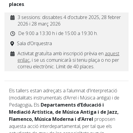
places
.
3 sessions: dissabtes 4 d’octubre 2025, 28 febrer
2026 i 28 març 2026
De 9:00 a 13:30 h i de 15:00 a 19:30 h.
Sala d’Orquestra
Activitat gratuÏta amb inscripció prèvia en
aquest
enllaç
, i se us comunicarà si teniu plaça o no per
correu electrònic. Límit de 40 places.
Els tallers estan adreçats a l’alumnat d’Interpretació
(modalitats instrumentals d’Arrel i Música antiga) i de
Pedagogia
.
Els
Departaments d’Educació i
Mediació Artística, de Música Antiga i de Jazz,
Flamenco, Música Moderna i d’Arrel
proposen
aquesta acció interdepartamental, per tal que els