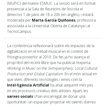
(MuPIC) del mateix ESMUC. La sessió serà en format
presencial a la Sala de Reunions de l’escola el
dimecres 1 de juliol, de 18 a 20h (en anglès), i estarà
moderada per
Marta García Quiñones
, professora
associada a la Universitat Oberta de Catalunya i al
TecnoCampus.
La conferència reflexionarà sobre els impactes de la
digitalització en el treball musical en el context de
l’Hongria posterior al 2010. De fet, ja ho avança el
propi títol del recent llibre que ha publicat l’experta
:
Working in Music on the Semiperiphery: Local Cultural
Production and Global Capitalism
. En el món actual en
que vivim, diferents tecnologies i eines com la
Intel·ligència Artificial
ha anat adquirint més pes
en els processos creatius dels artistes. Apart, les
xarxes socials
s’han encarregat de donar una
oportunitat i un espai per projectar els talents d’arreu