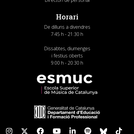
Horari
De dilluns a divendres
7:45 h - 21:30 h
Dissabtes, diumenges
i festius oberts
9:00 h - 20:30 h