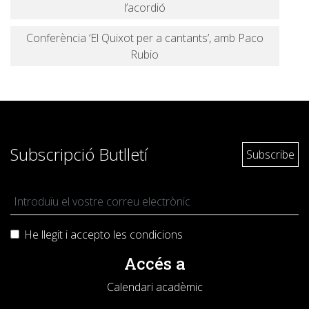
l’acordió
Conferència ‘El Quixot per a cantants’, amb Paco
Rubio
Subscripció Butlletí
He llegit i accepto les
condicions
Accés a
Calendari acadèmic