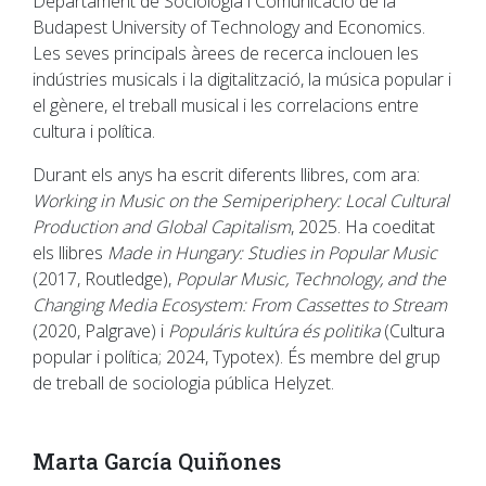
Departament de Sociologia i Comunicació de la
Budapest University of Technology and Economics.
Les seves principals àrees de recerca inclouen les
indústries musicals i la digitalització, la música popular i
el gènere, el treball musical i les correlacions entre
cultura i política.
Durant els anys ha escrit diferents llibres, com ara:
Working in Music on the Semiperiphery: Local Cultural
Production and Global Capitalism
, 2025. Ha coeditat
els llibres
Made in Hungary: Studies in Popular Music
(2017, Routledge),
Popular Music, Technology, and the
Changing Media Ecosystem: From Cassettes to Stream
(2020, Palgrave) i
Populáris kultúra és politika
(Cultura
popular i política; 2024, Typotex). És membre del grup
de treball de sociologia pública Helyzet.
Marta García Quiñones