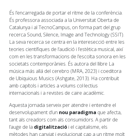
És l’encarregada de portar el ritme de la conferència.
És professora associada a la Universitat Oberta de
Catalunya i al TecnoCampus, on forma part del grup
recerca Sound, Silence, Image and Technology (SSIT).
La seva recerca se centra en la interesecció entre les
teories científiques de l’audició i l’estètica musical, així
com en les transformacions de l’escolta sonora en les
societats contemporànies. És autora del llibre La
música más allá del cerebro (MRA, 2023) i coeditora
de Ubiquious Musics (Ashgate, 2013). Ha contribuït
amb capítols i articles a volums col·lectius
internacionals i a revistes de caire acadèmic.
Aquesta jornada serveix per atendre i entendre el
desenvolupament d’un
nou paradigma
que afecta,
tant als creadors com als consumidors. A partir de
l’auge de la
digitalització
i el capitalisme, els
mètodes han canviat i evolucionat cap a un ritme molt