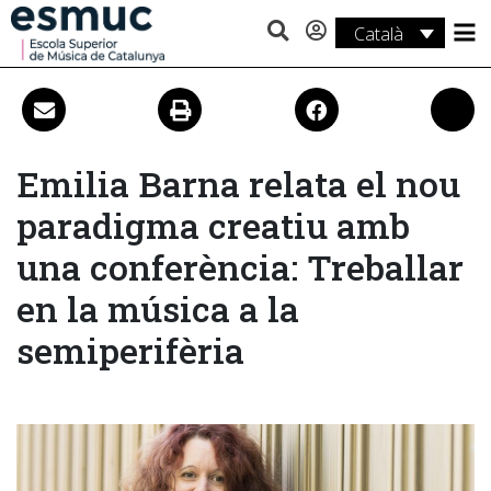
Català
Estudis
Recerca
Serveis
Emilia Barna relata el nou
paradigma creatiu amb
Activitats
una conferència: Treballar
en la música a la
semiperifèria