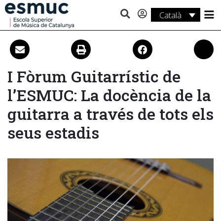
Català
Estudis
Recerca
I Fòrum Guitarrístic de
Serveis
l’ESMUC: La docència de la
Activitats
guitarra a través de tots els
seus estadis