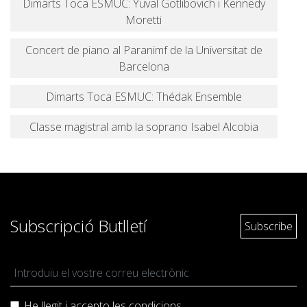
Dimarts Toca ESMUC: Yuval Gotlibovich i Kennedy
Moretti
Concert de piano al Paranimf de la Universitat de
Barcelona
Dimarts Toca ESMUC: Thédak Ensemble
Classe magistral amb la soprano Isabel Alcobia
Subscripció Butlletí
He llegit i accepto les
condicions