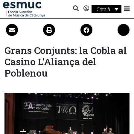
Català
Estudis
Recerca
Serveis
Grans Conjunts: la Cobla al
Casino L’Aliança del
Activitats
Poblenou