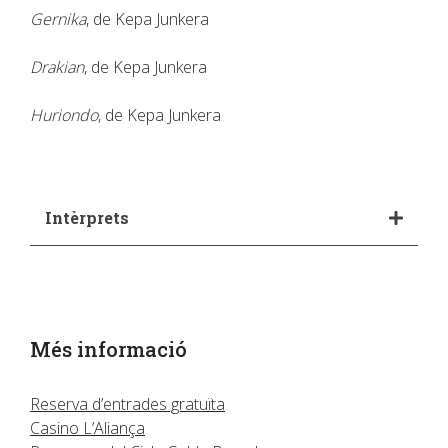
Gernika
, de Kepa Junkera
Drakian
, de Kepa Junkera
Huriondo
, de Kepa Junkera
Intèrprets
Més informació
Reserva d’entrades gratuïta
Casino L’Aliança