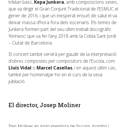
trikilari basc,
Kepa Junkera
, amb composicions seves,
que va dirigir el Gran Conjunt Tradicional de l’ESMUC el
gener de 2016, i que un inesperat ensurt de salut el va
deixar massa d’hora fora dels escenaris. Els temes de
Junkera formen part del seu últim treball discogràfic
‘Kirineoc’ que va fer l’any 2018 amb la Cobla Sant Jordi
– Ciutat de Barcelona.
El concert també servirà per gaudir de la interpretació
d’obres compostes per compositors de l’Escola, com
Lluís Vidal
o
Marcel Casellas
, i en aquest últim cas,
també per homenatjar-ho en el curs de la seva
jubilació.
El director, Josep Moliner
Pep Moliner
és instrumentista de fiscorn, trombó i