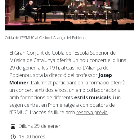
Cobla de l’ESMUC al Casino L’Aliança del Poblenou.
El Gran Conjunt de Cobla de l’Escola Superior de
Música de Catalunya oferirà un nou concert el dilluns
29 de gener, a les 19 h, al Casino L’Aliança del
Poblenou, sota la direcció del professor
Josep
Moliner
. L’alumnat participant en la formació oferirà
un concert amb dos eixos, un amb col·laboracions
amb formacions de diferents
estils musicals
, i un
segon centrat en l’homenatge a compositors de
l’ESMUC. L’accés és lliure amb
reserva prèvia
.
Dilluns 29 de gener
19:00 hores