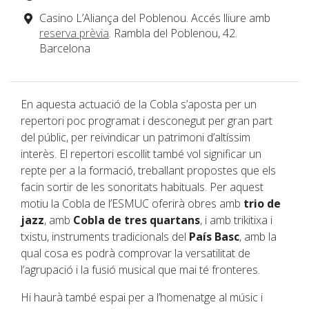
Casino L’Aliança del Poblenou. Accés lliure amb
reserva prèvia
. Rambla del Poblenou, 42.
Barcelona
En aquesta actuació de la Cobla s’aposta per un
repertori poc programat i desconegut per gran part
del públic, per reivindicar un patrimoni d’altíssim
interès. El repertori escollit també vol significar un
repte per a la formació, treballant propostes que els
facin sortir de les sonoritats habituals. Per aquest
motiu la Cobla de l’ESMUC oferirà obres amb
trio de
jazz
, amb
Cobla de tres quartans
, i amb trikitixa i
txistu, instruments tradicionals del
País Basc
, amb la
qual cosa es podrà comprovar la versatilitat de
l’agrupació i la fusió musical que mai té fronteres.
Hi haurà també espai per a l’homenatge al músic i