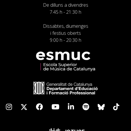
De dilluns a divendres
7:45 h - 21:30 h
Dissabtes, diumenges
i festius oberts
9:00 h - 20:30 h