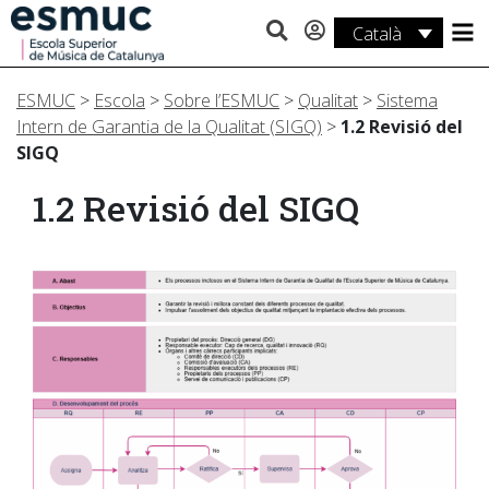
Català
Estudis
ESMUC
>
Escola
>
Sobre l’ESMUC
>
Qualitat
>
Sistema
Recerca
Intern de Garantia de la Qualitat (SIGQ)
>
1.2 Revisió del
SIGQ
Serveis
1.2 Revisió del SIGQ
Activitats