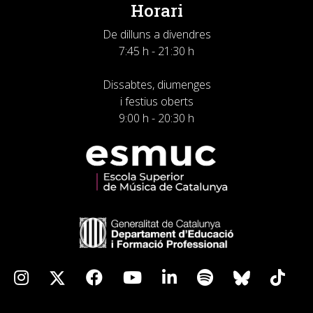
Horari
De dilluns a divendres
7:45 h - 21:30 h
Dissabtes, diumenges
i festius oberts
9:00 h - 20:30 h