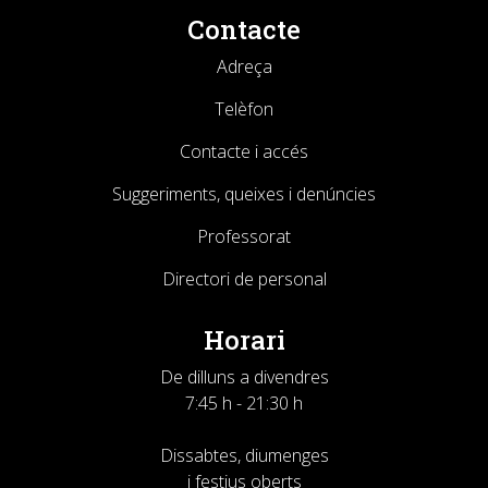
Contacte
Adreça
Telèfon
Contacte i accés
Suggeriments, queixes i denúncies
Professorat
Directori de personal
Horari
De dilluns a divendres
7:45 h - 21:30 h
Dissabtes, diumenges
i festius oberts