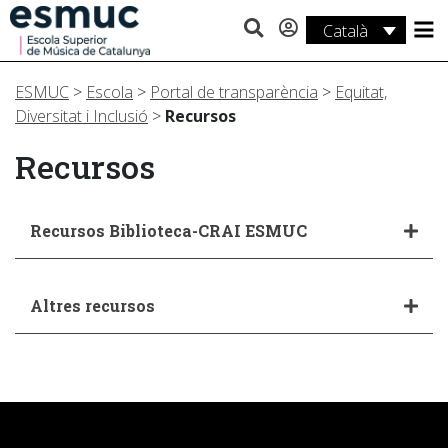
Català
Estudis
ESMUC
>
Escola
>
Portal de transparència
>
Equitat,
Recerca
Diversitat i Inclusió
>
Recursos
Serveis
Recursos
Activitats
Recursos Biblioteca-CRAI ESMUC
Altres recursos