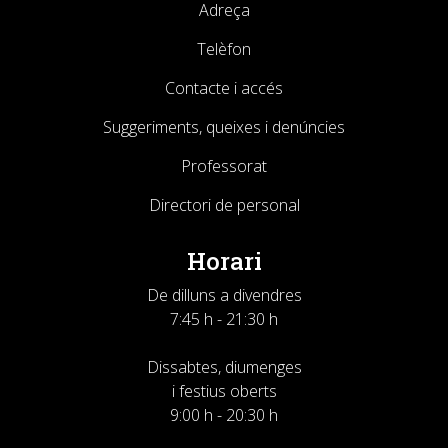
Adreça
Telèfon
Contacte i accés
Suggeriments, queixes i denúncies
Professorat
Directori de personal
Horari
De dilluns a divendres
7:45 h - 21:30 h
Dissabtes, diumenges
i festius oberts
9:00 h - 20:30 h