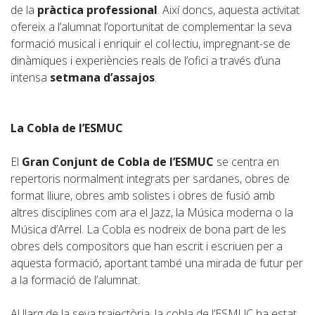
de la
pràctica professional
. Així doncs, aquesta activitat
ofereix a l’alumnat l’oportunitat de complementar la seva
formació musical i enriquir el col·lectiu, impregnant-se de
dinàmiques i experiències reals de l’ofici a través d’una
intensa
setmana d’assajos
.
La Cobla de l’ESMUC
El
Gran Conjunt de Cobla de l’ESMUC
se centra en
repertoris normalment integrats per sardanes, obres de
format lliure, obres amb solistes i obres de fusió amb
altres disciplines com ara el Jazz, la Música moderna o la
Música d’Arrel. La Cobla es nodreix de bona part de les
obres dels compositors que han escrit i escriuen per a
aquesta formació, aportant també una mirada de futur per
a la formació de l’alumnat.
Al llarg de la seva trajectòria, la cobla de l’ESMUC ha estat