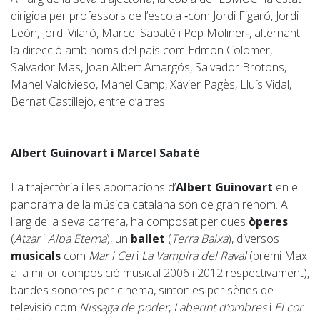
dirigida per professors de l’escola ‑com Jordi Figaró, Jordi
León, Jordi Vilaró, Marcel Sabaté i Pep Moliner‑, alternant
la direcció amb noms del país com Edmon Colomer,
Salvador Mas, Joan Albert Amargós, Salvador Brotons,
Manel Valdivieso, Manel Camp, Xavier Pagès, Lluís Vidal,
Bernat Castillejo, entre d’altres.
Albert Guinovart i Marcel Sabaté
La trajectòria i les aportacions d’
Albert Guinovart
en el
panorama de la música catalana són de gran renom. Al
llarg de la seva carrera, ha composat per dues
òperes
(
Atzar
i
Alba Eterna
), un
ballet
(
Terra Baixa
), diversos
musicals
com
Mar i Cel
i
La Vampira del Raval
(premi Max
a la millor composició musical 2006 i 2012 respectivament),
bandes sonores per cinema, sintonies per sèries de
televisió com
Nissaga de poder
,
Laberint d’ombres
i
El cor