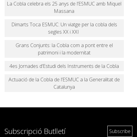
La Cobla celebra els 25 anys de l’ESMUC amb Miquel
Massana
Dimarts Toca ESMUC: Un viatge per la cobla dels
segles XX i XXI
Grans Conjunts: la Cobla com a pont entre el
patrimoni i la modernitat
4es Jornades d’Estudi dels Instruments de la Cobla
Actuació de la Cobla de l’ESMUC a la Generalitat de
Catalunya
Subscripció Butlletí