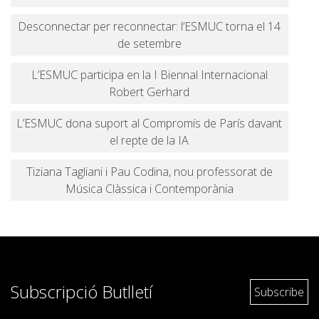
Desconnectar per reconnectar: l’ESMUC torna el 14
de setembre
L’ESMUC participa en la I Biennal Internacional
Robert Gerhard
L’ESMUC dona suport al Compromís de París davant
el repte de la IA
Tiziana Tagliani i Pau Codina, nou professorat de
Música Clàssica i Contemporània
Subscripció Butlletí