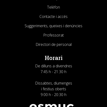
Telèfon
Contacte i accés
Suggeriments, queixes i denúncies
Professorat
Directori de personal
Horari
De dilluns a divendres
7:45 h - 21:30 h
Dissabtes, diumenges
i festius oberts
9:00 h - 20:30 h