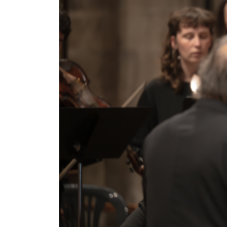
Pedagogia
Producció i gestió
Sonologia
Música i Matemàtiques
Música i Educació primària