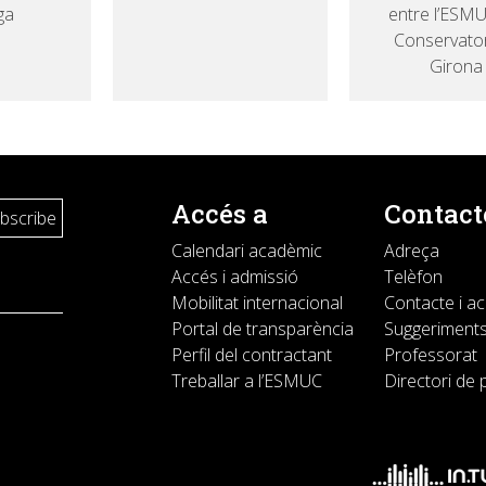
ga
entre l’ESMU
Conservator
Girona
Accés a
Contact
Calendari acadèmic
Adreça
Accés i admissió
Telèfon
Mobilitat internacional
Contacte i a
Portal de transparència
Suggeriments
Perfil del contractant
Professorat
Treballar a l’ESMUC
Directori de 