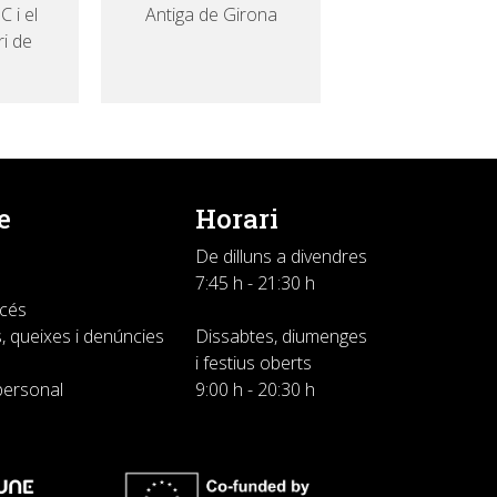
C i el
Antiga de Girona
i de
e
Horari
De dilluns a divendres
7:45 h - 21:30 h
ccés
, queixes i denúncies
Dissabtes, diumenges
i festius oberts
personal
9:00 h - 20:30 h