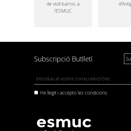
de violí barroc a
d’Anti
l’ESMUC
Subscripció Butlletí
He llegit i accepto les
condicions