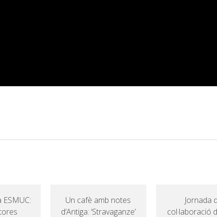
a ESMUC:
Un cafè amb notes
Jornada 
tores
d’Antiga: ‘Stravaganze’
col·laboració d