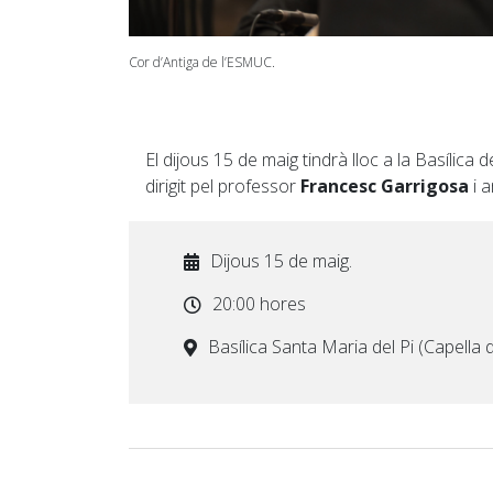
Cor d’Antiga de l’ESMUC.
El dijous 15 de maig tindrà lloc a la Basílica
dirigit pel professor
Francesc Garrigosa
i a
Dijous 15 de maig.
20:00 hores
Basílica Santa Maria del Pi (Capella de