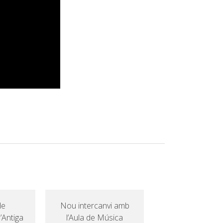
de
Nou intercanvi amb
’Antiga
l’Aula de Música