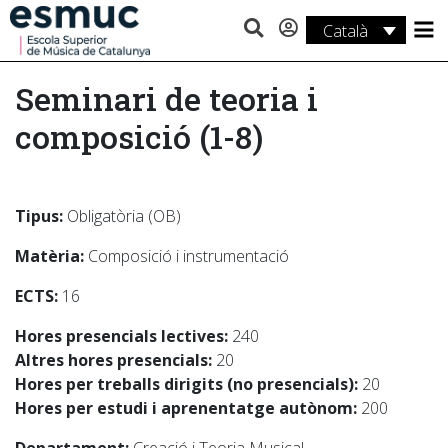
Català
Estudis
Seminari de teoria i
Recerca
composició (1-8)
Serveis
Activitats
Tipus:
Obligatòria (OB)
Matèria:
Composició i instrumentació
ECTS:
16
Hores presencials lectives:
240
Altres hores presencials:
20
Hores per treballs dirigits (no presencials):
20
Hores per estudi i aprenentatge autònom:
200