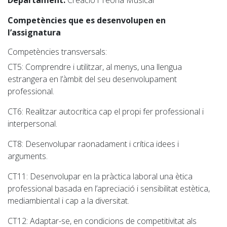
Departament:
Creació i Teoria Musical
Competències que es desenvolupen en
l’assignatura
Competències transversals:
CT5
: Comprendre i utilitzar, al menys, una llengua
estrangera en l’àmbit del seu desenvolupament
professional.
CT6
: Realitzar autocrítica cap el propi fer professional i
interpersonal.
CT8
: Desenvolupar raonadament i crítica idees i
arguments.
CT11
: Desenvolupar en la pràctica laboral una ètica
professional basada en l’apreciació i sensibilitat estètica,
mediambiental i cap a la diversitat.
CT12
: Adaptar-se, en condicions de competitivitat als