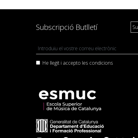
Pedagogia
Producció i gestió
Subscripció Butlletí
Sonologia
Música i Matemàtiques
Música i Educació primària
He llegit i accepto les
condicions