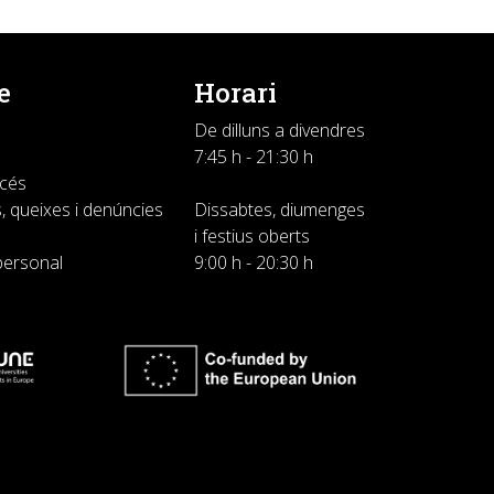
e
Horari
De dilluns a divendres
7:45 h - 21:30 h
ccés
, queixes i denúncies
Dissabtes, diumenges
i festius oberts
personal
9:00 h - 20:30 h