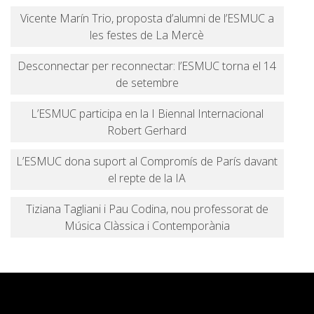
Vicente Marín Trio, proposta d’alumni de l’ESMUC a
les festes de La Mercè
Desconnectar per reconnectar: l’ESMUC torna el 14
de setembre
L’ESMUC participa en la I Biennal Internacional
Robert Gerhard
L’ESMUC dona suport al Compromís de París davant
el repte de la IA
Tiziana Tagliani i Pau Codina, nou professorat de
Música Clàssica i Contemporània