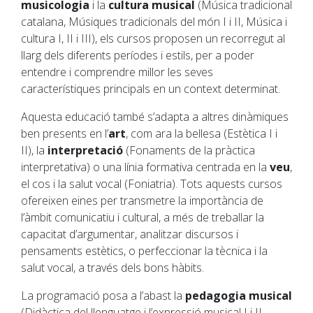
musicologia
i la
cultura musical
(Música tradicional
catalana, Músiques tradicionals del món I i II, Música i
cultura I, II i III), els cursos proposen un recorregut al
llarg dels diferents períodes i estils, per a poder
entendre i comprendre millor les seves
característiques principals en un context determinat.
Aquesta educació també s’adapta a altres dinàmiques
ben presents en l’
art
, com ara la bellesa (Estètica I i
II), la
interpretació
(Fonaments de la pràctica
interpretativa) o una línia formativa centrada en la
veu
,
el cos i la salut vocal (Foniatria). Tots aquests cursos
ofereixen eines per transmetre la importància de
l’àmbit comunicatiu i cultural, a més de treballar la
capacitat d’argumentar, analitzar discursos i
pensaments estètics, o perfeccionar la tècnica i la
salut vocal, a través dels bons hàbits.
La programació posa a l’abast la
pedagogia musical
(Didàctica del llenguatge i l’expressió musical I i II,