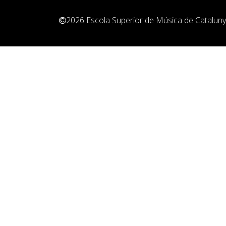
Pedagogia
2026
Escola Superior de Música de Catalun
Producció i gestió
Sonologia
Música i Matemàtiques
Música i Educació primària