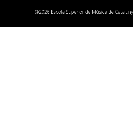
Pedagogia
2026
Escola Superior de Música de Catalun
Producció i gestió
Sonologia
Música i Matemàtiques
Música i Educació primària