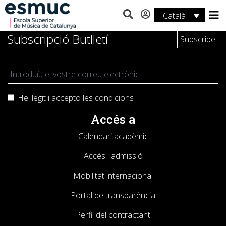
Català
Estudis
Subscripció Butlletí
Recerca
Serveis
He llegit i accepto les
condicions
Activitats
Accés a
Calendari acadèmic
Accés i admissió
Mobilitat internacional
Portal de transparència
Perfil del contractant