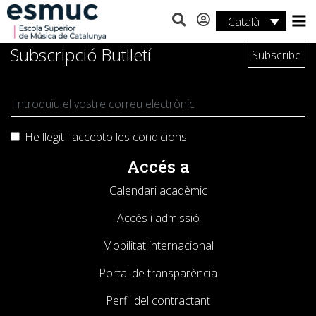
Català
Estudis
Subscripció Butlletí
Recerca
Serveis
He llegit i accepto les
condicions
Activitats
Accés a
Calendari acadèmic
Accés i admissió
Mobilitat internacional
Portal de transparència
Perfil del contractant