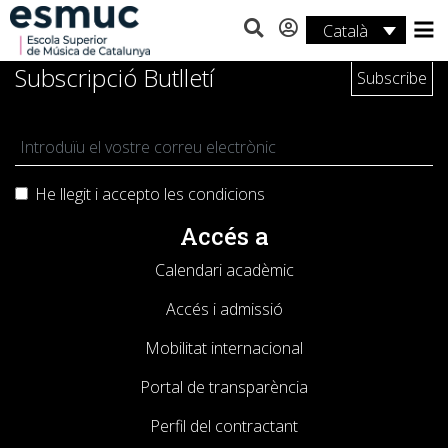
Català
Estudis
Subscripció Butlletí
Recerca
Serveis
He llegit i accepto les
condicions
Activitats
Accés a
Calendari acadèmic
Accés i admissió
Mobilitat internacional
Portal de transparència
Perfil del contractant