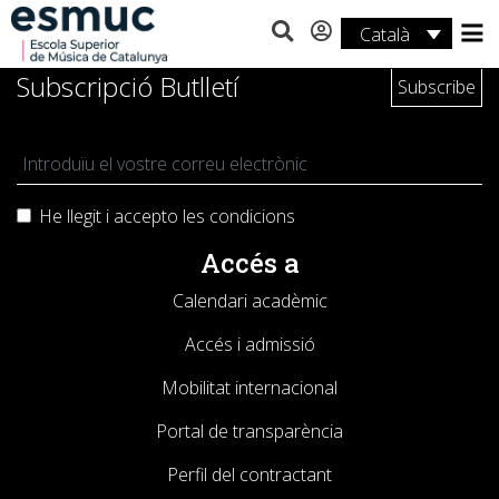
Català
Estudis
Subscripció Butlletí
Recerca
Serveis
He llegit i accepto les
condicions
Activitats
Accés a
Calendari acadèmic
Accés i admissió
Mobilitat internacional
Portal de transparència
Perfil del contractant