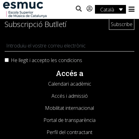
Català
Estudis
Subscripció Butlletí
Recerca
Serveis
He llegit i accepto les
condicions
Activitats
Accés a
Calendari acadèmic
Accés i admissió
Mobilitat internacional
Portal de transparència
Perfil del contractant