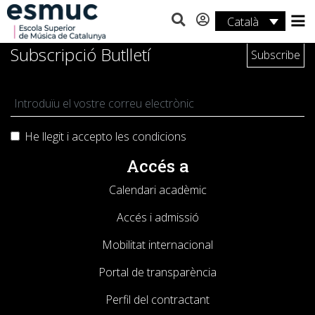
Català
Estudis
Subscripció Butlletí
Recerca
Serveis
He llegit i accepto les
condicions
Activitats
Accés a
Calendari acadèmic
Accés i admissió
Mobilitat internacional
Portal de transparència
Perfil del contractant