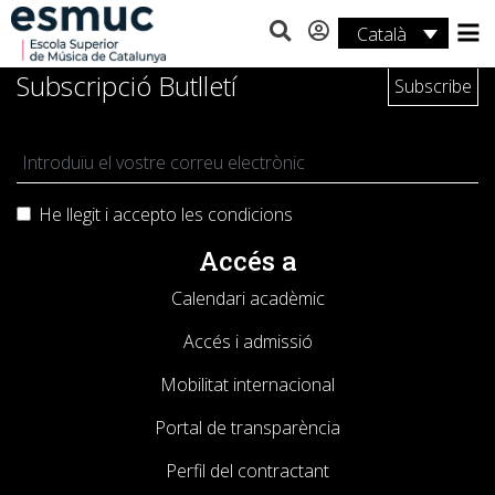
Català
Estudis
Subscripció Butlletí
Recerca
Serveis
He llegit i accepto les
condicions
Activitats
Accés a
Calendari acadèmic
Accés i admissió
Mobilitat internacional
Portal de transparència
Perfil del contractant