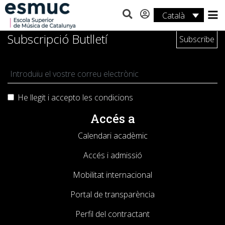
Català
Estudis
Subscripció Butlletí
Recerca
Serveis
He llegit i accepto les
condicions
Activitats
Accés a
Calendari acadèmic
Accés i admissió
Mobilitat internacional
Portal de transparència
Perfil del contractant