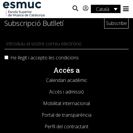
Català
Estudis
Subscripció Butlletí
Recerca
Serveis
He llegit i accepto les
condicions
Activitats
Accés a
Calendari acadèmic
Accés i admissió
Mobilitat internacional
Portal de transparència
Perfil del contractant