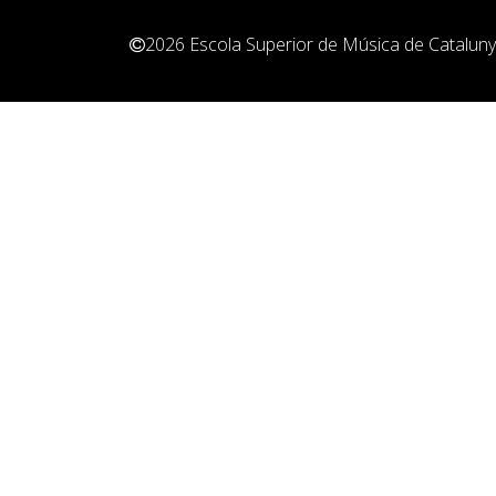
Pedagogia
2026
Escola Superior de Música de Catalun
Producció i gestió
Sonologia
Música i Matemàtiques
Música i Educació primària