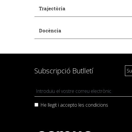
Trajectòria
Docència
Subscripció Butlletí
He llegit i accepto les
condicions