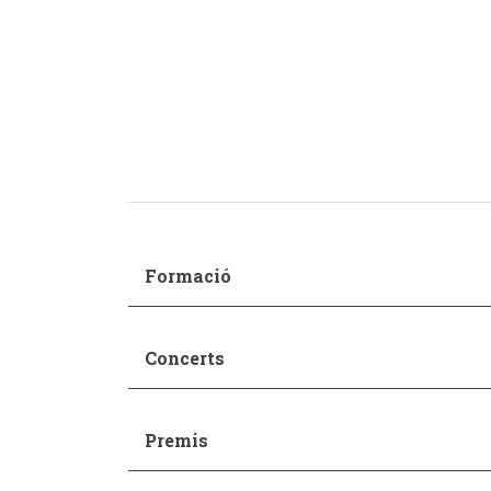
Pedagogia
Producció i gestió
Sonologia
Música i Matemàtiques
Música i Educació primària
Formació
Concerts
Premis