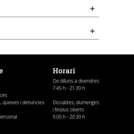
e
Horari
De dilluns a divendres
7:45 h - 21:30 h
ccés
, queixes i denúncies
Dissabtes, diumenges
i festius oberts
personal
9:00 h - 20:30 h