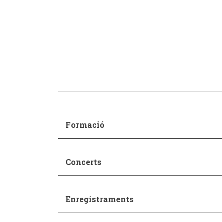
Pedagogia
Producció i gestió
Sonologia
Música i Matemàtiques
Música i Educació primària
Formació
Concerts
Enregistraments