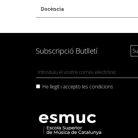
Docència
Subscripció Butlletí
He llegit i accepto les
condicions