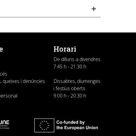
e
Horari
De dilluns a divendres
7:45 h - 21:30 h
ccés
, queixes i denúncies
Dissabtes, diumenges
i festius oberts
personal
9:00 h - 20:30 h