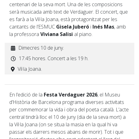
centenari de la seva mort. Una de les composicions
serà musicada amb text de Verdaguer. El concert, que
es farà a la Vil·la Joana, està protagonitzat per les
cantants de l’ESMUC
Gisela Juberó
i
Inés Mas
, amb
la professora
Viviana Salisi
al piano.
Dimecres 10 de juny.
17:45 hores. Concert a les 19 h.
Vil·la Joana.
En l’edició de la
Festa Verdaguer 2026
, el Museu
d’Història de Barcelona programa diverses activitats
per commemorar la vida i obra del poeta català. L’acte
central tindrà lloc el 10 de juny (dia de la seva mort) a
la Vil·la Joana (on se situa la masia en la qual hi va
passar els darrers mesos abans de morir). Tot i que