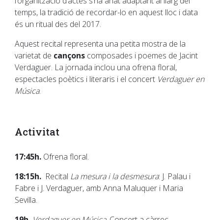
l’organització d’actes s’ha anat adaptant al llarg del
temps, la tradició de recordar-lo en aquest lloc i data
és un ritual des del 2017.
Aquest recital representa una petita mostra de la
varietat de
cançons
composades i poemes de Jacint
Verdaguer. La jornada inclou una ofrena floral,
espectacles poètics i literaris i el concert
Verdaguer en
Música
.
Activitat
17:45h.
Ofrena floral.
18:15h.
Recital
La mesura i la desmesura
: J. Palau i
Fabre i J. Verdaguer, amb Anna Maluquer i Maria
Sevilla.
19h.
Verdaguer en Música
. Concert a càrrec