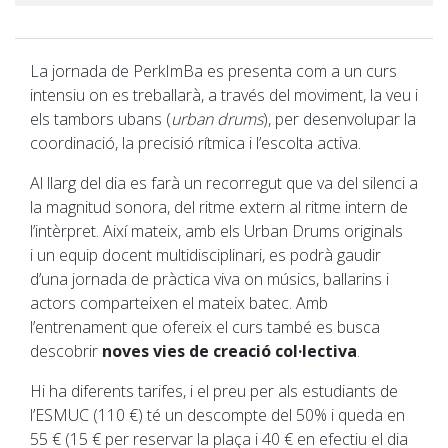
La jornada de PerkImBa es presenta com a un curs
intensiu on es treballarà, a través del moviment, la veu i
els tambors ubans (
urban drums
), per desenvolupar la
coordinació, la precisió rítmica i l’escolta activa.
Al llarg del dia es farà un recorregut que va del silenci a
la magnitud sonora, del ritme extern al ritme intern de
l’intèrpret. Així mateix, amb els Urban Drums originals
i un equip docent multidisciplinari, es podrà gaudir
d’una jornada de pràctica viva on músics, ballarins i
actors comparteixen el mateix batec. Amb
l’entrenament que ofereix el curs també es busca
descobrir
noves vies de creació col·lectiva
.
Hi ha diferents tarifes, i el preu per als estudiants de
l’ESMUC (110 €) té un descompte del 50% i queda en
55 € (15 € per reservar la plaça i 40 € en efectiu el dia