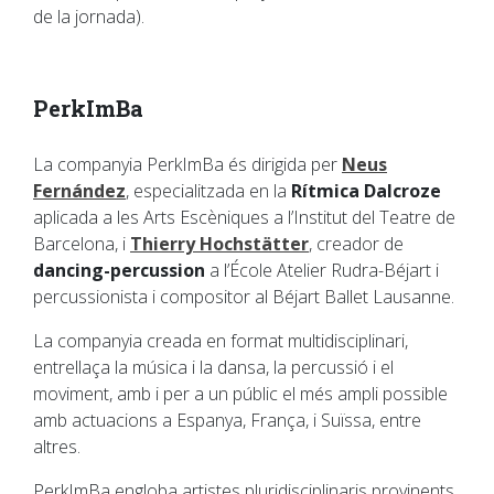
de la jornada).
PerkImBa
La companyia PerkImBa és dirigida per
Neus
Fernández
, especialitzada en la
Rítmica Dalcroze
aplicada a les Arts Escèniques a l’Institut del Teatre de
Barcelona, i
Thierry Hochstätter
, creador de
dancing-percussion
a l’École Atelier Rudra-Béjart i
percussionista i compositor al Béjart Ballet Lausanne.
​La companyia creada en format multidisciplinari,
entrellaça la música i la dansa, la percussió i el
moviment, amb i per a un públic el més ampli possible
amb actuacions a Espanya, França, i Suïssa, entre
altres.
PerkImBa engloba artistes pluridisciplinaris provinents