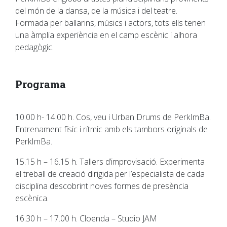
del món de la dansa, de la música i del teatre.
Formada per ballarins, músics i actors, tots ells tenen
una àmplia experiència en el camp escènic i alhora
pedagògic.
Programa
10.00 h- 14.00 h. Cos, veu i Urban Drums de PerkImBa.
Entrenament físic i rítmic amb els tambors originals de
PerkImBa.
​15.15 h – 16.15 h. Tallers d’improvisació. Experimenta
el treball de creació dirigida per l’especialista de cada
disciplina descobrint noves formes de presència
escènica.
16.30 h – 17.00 h. Cloenda – Studio JAM