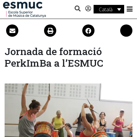
Català
Estudis
Recerca
Serveis
Jornada de formació
PerkImBa a l’ESMUC
Activitats