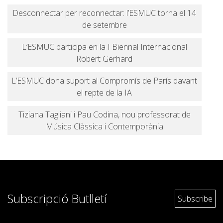
Desconnectar per reconnectar: l’ESMUC torna el 14
de setembre
L’ESMUC participa en la I Biennal Internacional
Robert Gerhard
L’ESMUC dona suport al Compromís de París davant
el repte de la IA
Tiziana Tagliani i Pau Codina, nou professorat de
Música Clàssica i Contemporània
Subscripció Butlletí