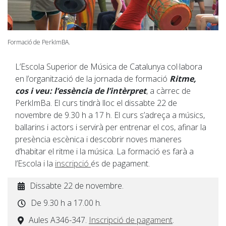
Formació de PerkImBA.
L’Escola Superior de Música de Catalunya col·labora
en l’organització de la jornada de formació
Ritme,
cos i veu: l’essència de l’intèrpret
, a càrrec de
PerkImBa. El curs tindrà lloc el dissabte 22 de
novembre de 9.30 h a 17 h. El curs s’adreça a músics,
ballarins i actors i servirà per entrenar el cos, afinar la
presència escènica i descobrir noves maneres
d’habitar el ritme i la música. La formació es farà a
l’Escola i la
inscripció
és de pagament.
Dissabte 22 de novembre.
De 9.30 h a 17.00 h.
Aules A346-347.
Inscripció de pagament
.