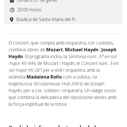
Dimarts 27 de gener.
20:00 hores.
Basílica de Santa Maria del Pi.
El concert, que compta amb orquestra, cor i solistes,
combina obres de
Mozart
,
Michael Haydn
i
Joseph
Haydn
. El programa inclou la
Simfonia núm. 37 en sol
major KV 444
, de Mozart i Haydn, el
Concert núm. 3 en
sol major KV 261
per a violí i orquestra amb la
violinista
Madalena Rollo
com a solista, i la
majestuosa
Nicolaimesse Hob.XXII:6
, de Joseph
Haydn, per a cor, solistes i orquestra. Un viatge sonor
que combina la delicadesa del classicisme vienès amb
la força espiritual de la missa.