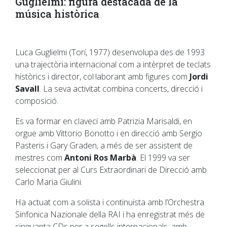
Guglielmi: figura destacada de la
música històrica
Luca Guglielmi (Torí, 1977) desenvolupa des de 1993
una trajectòria internacional com a intèrpret de teclats
històrics i director, col·laborant amb figures com
Jordi
Savall
. La seva activitat combina concerts, direcció i
composició.
Es va formar en clavecí amb Patrizia Marisaldi, en
orgue amb Vittorio Bonotto i en direcció amb Sergio
Pasteris i Gary Graden, a més de ser assistent de
mestres com
Antoni Ros Marbà
. El 1999 va ser
seleccionat per al Curs Extraordinari de Direcció amb
Carlo Maria Giulini.
Ha actuat com a solista i continuista amb l’Orchestra
Sinfonica Nazionale della RAI i ha enregistrat més de
cinquanta CDs per a segells internacionals, amb