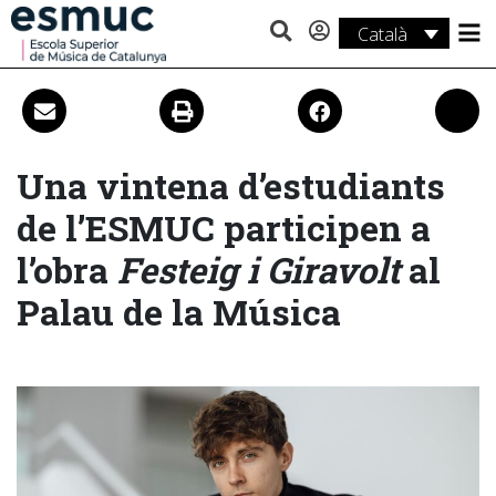
Català
Estudis
Recerca
Serveis
Una vintena d’estudiants
de l’ESMUC participen a
Activitats
l’obra
Festeig i Giravolt
al
Palau de la Música