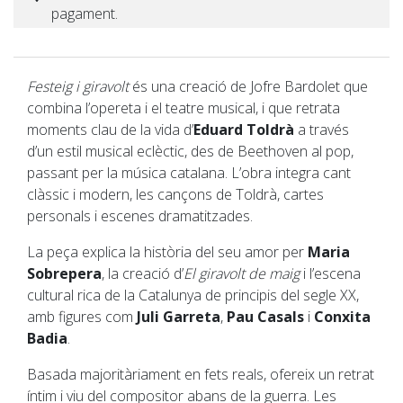
pagament.
Festeig i giravolt
és una creació de Jofre Bardolet que
combina l’opereta i el teatre musical, i que retrata
moments clau de la vida d’
Eduard Toldrà
a través
d’un estil musical eclèctic, des de Beethoven al pop,
passant per la música catalana. L’obra integra cant
clàssic i modern, les cançons de Toldrà, cartes
personals i escenes dramatitzades.
La peça explica la història del seu amor per
Maria
Sobrepera
, la creació d’
El giravolt de maig
i l’escena
cultural rica de la Catalunya de principis del segle XX,
amb figures com
Juli Garreta
,
Pau Casals
i
Conxita
Badia
.
Basada majoritàriament en fets reals, ofereix un retrat
íntim i viu del compositor abans de la guerra. Les