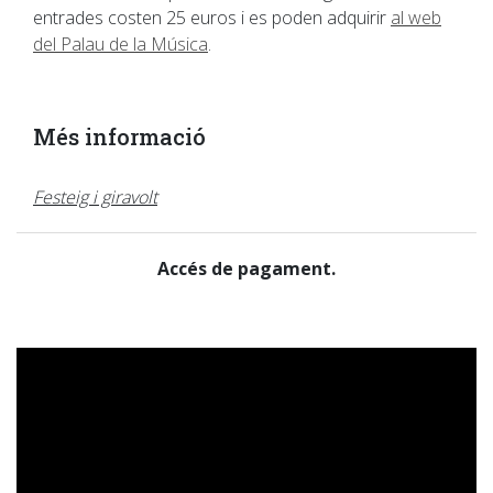
entrades costen 25 euros i es poden adquirir
al web
del Palau de la Música
.
Més informació
Festeig i giravolt
Accés de pagament.