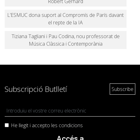
Robert Gerhard
L’ESMUC dona suport al Compromís de París davant
el repte de la IA
Tiziana Tagliani i Pau Codina, nou professorat de
Música Clàssica i Contemporània
Subscripció Butlletí
He llegit i accepto les
condicions
Accés a