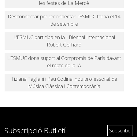
les festes de La Mercè
Desconnectar per reconnectar: l’ESMUC torna el 14
de setembre
L’ESMUC participa en la I Biennal Internacional
Robert Gerhard
L’ESMUC dona suport al Compromís de París davant
el repte de la IA
Tiziana Tagliani i Pau Codina, nou professorat de
Música Clàssica i Contemporània
Subscripció Butlletí