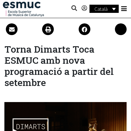
Català
Estudis
Recerca
Serveis
Torna Dimarts Toca
ESMUC amb nova
Activitats
programació a partir del
setembre