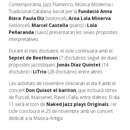
Contemporània, Jazz Flamenco, Música Moderna i
Tradicional Catalana, becat per la
Fundació Anna
Riera
.
Paula Diz
(violoncel),
Aroa Lola Minerva
(violoncel),
Marcel Castella
(piano) i
Lola
Peñaranda
(saxo) presentaran les seves propostes
interpretatives.
Durant el mes d’octubre, el cicle continuarà amb el
Septet de Beethoven
(7 d’octubre), seguit de dues
propostes jazzístiques:
Jonás Díaz Quintet
(14
d’octubre) i
LiTrio
(28 d’octubre), entre altres.
Les activitats de novembre s’iniciaran el dia 4 amb el
concert
Don Quixot el baríton
, que inclourà obres
de Purcell, Massenet, Ravel i Falla, entre d’altres. El dia
11 serà el torn de
Naked Jazz plays Originals
, i el
cicle conclourà el 25 de novembre amb un concert
dedicat a la Música Antiga.