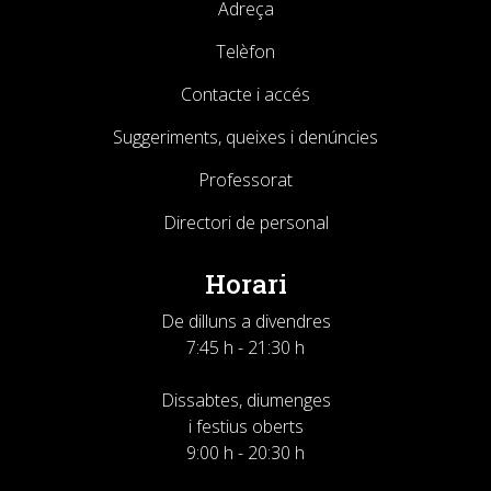
Adreça
Telèfon
Contacte i accés
Suggeriments, queixes i denúncies
Professorat
Directori de personal
Horari
De dilluns a divendres
7:45 h - 21:30 h
Dissabtes, diumenges
i festius oberts
9:00 h - 20:30 h