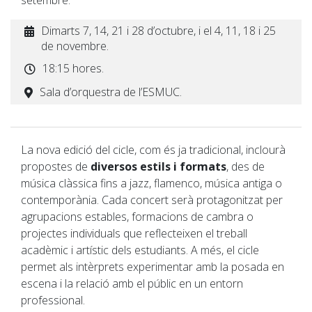
setembre.
Dimarts 7, 14, 21 i 28 d’octubre, i el 4, 11, 18 i 25
de novembre.
18:15 hores.
Sala d’orquestra de l’ESMUC.
La nova edició del cicle, com és ja tradicional, inclourà
propostes de
diversos estils i formats
, des de
música clàssica fins a jazz, flamenco, música antiga o
contemporània. Cada concert serà protagonitzat per
agrupacions estables, formacions de cambra o
projectes individuals que reflecteixen el treball
acadèmic i artístic dels estudiants. A més, el cicle
permet als intèrprets experimentar amb la posada en
escena i la relació amb el públic en un entorn
professional.