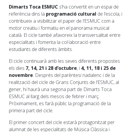
Dimarts Toca ESMUC
s’ha convertit en un espai de
referència dins la
programació cultural
de l’escola, i
contribueix a visibilitzar el paper de l’ESMUC com a
motor creatiu i formatiu en el panorama musical
català. El cicle també afavoreix la transversalitat entre
especialitats i fomenta la col·laboració entre
estudiants de diferents àmbits.
El cicle continuarà amb les seves diferents propostes
els dies
7, 14, 21 i 28 d’octubre
, i
4, 11, 18 i 25 de
novembre
. Després del parèntesi nadalenc i de la
realització del cicle de Grans Conjunts de l’ESMUC, al
gener, hi haurà una segona part de Dimarts Toca
ESMUC al llarg dels mesos de febrer i març.
Pròximament, es farà públic la programació de la
primera part del cicle.
El primer concert del cicle estarà protagonitzat per
alumnat de les especialitats de Música Clàssica i