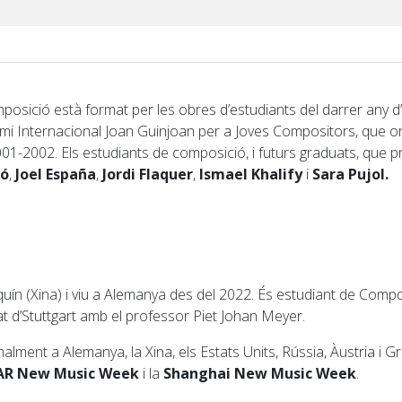
posició està format per les obres d’estudiants del darrer any d
emi Internacional Joan Guinjoan per a Joves Compositors, que o
01-2002. Els estudiants de composició, i futurs graduats, que 
ró
,
Joel España
,
Jordi Flaquer
,
Ismael Khalify
i
Sara Pujol.
uín (Xina) i viu a Alemanya des del 2022. És estudiant de Compos
at d’Stuttgart amb el professor Piet Johan Meyer.
lment a Alemanya, la Xina, els Estats Units, Rússia, Àustria i Gr
AR New Music Week
i la
Shanghai New Music Week
.