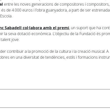
al
entre les noves generacions de compositores i compositors, així
és de 4.000 euros i l’obra guanyadora, a part de ser estrenada d
 Escola.
nc Sabadell col·labora amb el premi
, un suport que ha contr
r la seva dotació econòmica. L’objectiu de la Fundació és promoure
talent jove.
 contribuir a la promoció de la cultura i la creació musical. A
obres en una diversitat de tendències, estils i formacions instru