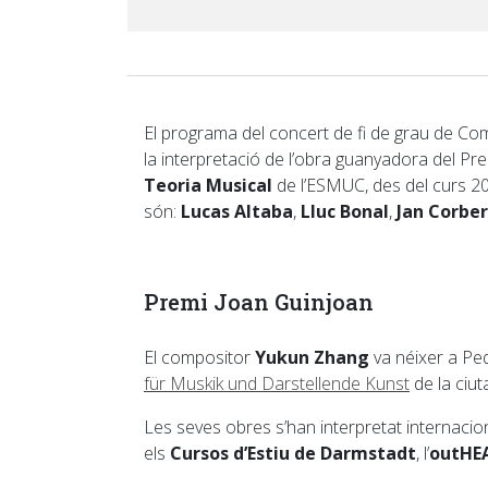
El programa del concert de fi de grau de Com
la interpretació de l’obra guanyadora del Pr
Teoria Musical
de l’ESMUC, des del curs 20
són:
Lucas Altaba
,
Lluc Bonal
,
Jan Corbe
Premi Joan Guinjoan
El compositor
Yukun Zhang
va néixer a Peq
für Muskik und Darstellende Kunst
de la ciut
Les seves obres s’han interpretat internaciona
els
Cursos d’Estiu de Darmstadt
, l’
outHE