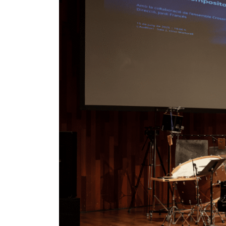
Pedagogia
Producció i gestió
Sonologia
Música i Matemàtiques
Música i Educació primària