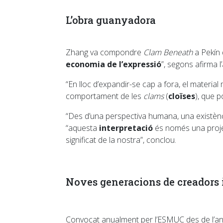
L’obra guanyadora
Zhang va compondre
Clam Beneath
a Pekín 
economia de l’expressió
”, segons afirma l’
“En lloc d’expandir-se cap a fora, el materia
comportament de les
clams
(
cloïses
), que 
“Des d’una perspectiva humana, una existència
“aquesta
interpretació
és només una proj
significat de la nostra”, conclou.
Noves generacions de creadors 
Convocat anualment per l’ESMUC des de l’any