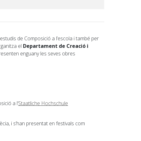
’estudis de Composició a l’escola i també per
rganitza el
Departament de Creació i
presenten enguany les seves obres
ició a l’
Staatliche Hochschule
ècia, i s’han presentat en festivals com