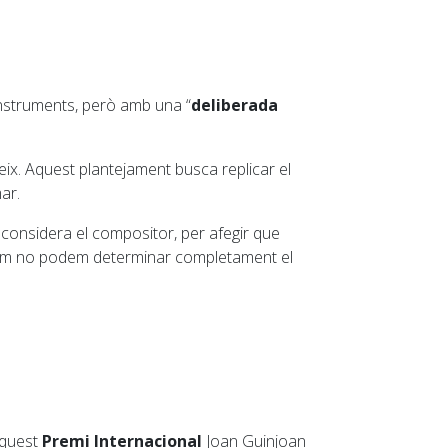
nstruments, però amb una “
deliberada
ueix. Aquest plantejament busca replicar el
mar.
 considera el compositor, per afegir que
 com no podem determinar completament el
aquest
Premi Internacional
Joan Guinjoan