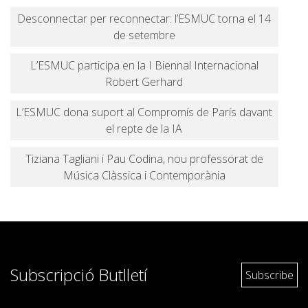
Desconnectar per reconnectar: l’ESMUC torna el 14
de setembre
L’ESMUC participa en la I Biennal Internacional
Robert Gerhard
L’ESMUC dona suport al Compromís de París davant
el repte de la IA
Tiziana Tagliani i Pau Codina, nou professorat de
Música Clàssica i Contemporània
Subscripció Butlletí