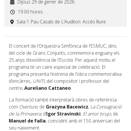
Dijous 29 de gener de 2026.
19:00 hores.
Sala 1 Pau Casals de L’Auditori. Accés lliure.
El concert de l’Orquestra Simfònica de l’ESMUC, dins
del cicle de Grans Conjunts, commemora enguany els
25 anys d’existència de l’Escola. Per aquest motiu el
programa té un caire especial de celebració. El
programa presenta l’estrena de l’obra commemorativa
d’encàrrec,
UNITI
, del compositor i professor del
centre,
Aureliano Cattaneo
.
La formació també interpretarà obres de referència
com
Overture
, de
Grazyna Bacewicz
,
La Consagració
de la Primavera
, d’
Igor Stravinski
;
El amor brujo
, de
Manuel de Falla
, coincidint amb el 150 aniversari del
seu naixement.