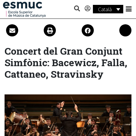
Català
Estudis
Recerca
Serveis
Concert del Gran Conjunt
Simfònic: Bacewicz, Falla,
Activitats
Cattaneo, Stravinsky