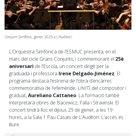
Conjunt Simfònic, gener 2025 a L’Auditori.
L’Orquestra Simfònica de l’ESMUC presenta, en el
marc del cicle Grans Conjunts, i commemorant el
25è
aniversari
de l’Escola, un concert dirigit per la
graduada i professora
Irene Delgado-Jiménez
. El
programa destaca l’estrena de l’obra d’encàrrec
commemorativa de l’efemèride,
UNITI
, del compositor i
graduat,
Aureliano Cattaneo
. La formació també
interpretarà obres de Bacewicz, Falla i Stravinski. El
concert tindrà lloc el dijous 29 de gener, a les 19
hores, a la Sala 1 Pau Casals de L’Auditori. L’accés és
lliure.