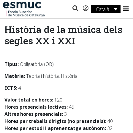
Català
Estudis
Història de la música dels
Recerca
segles XX i XXI
Serveis
Activitats
Tipus:
Obligatòria (OB)
Matèria:
Teoria i història, Història
ECTS:
4
Valor total en hores:
120
Hores presencials lectives:
45
Altres hores presencials:
3
Hores per treballs dirigits (no presencials):
40
Hores per estudi i aprenentatge autònom:
32