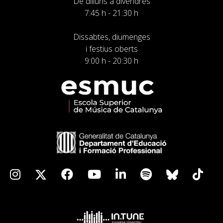
De dilluns a divendres
7:45 h - 21:30 h
Dissabtes, diumenges
i festius oberts
9:00 h - 20:30 h