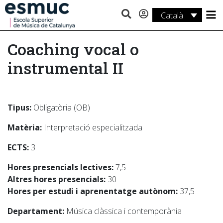
Català
Estudis
Coaching vocal o
Recerca
instrumental II
Serveis
Activitats
Tipus:
Obligatòria (OB)
Matèria:
Interpretació especialitzada
ECTS:
3
Hores presencials lectives:
7,5
Altres hores presencials:
30
Hores per estudi i aprenentatge autònom:
37,5
Departament:
Música clàssica i contemporània