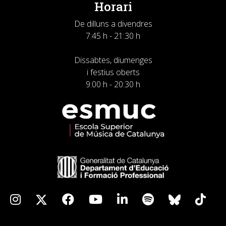
Horari
De dilluns a divendres
7:45 h - 21:30 h
Dissabtes, diumenges
i festius oberts
9:00 h - 20:30 h