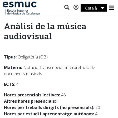
Català
Estudis
Anàlisi de la música
Recerca
audiovisual
Serveis
Activitats
Tipus:
Obligatòria (OB)
Matèria:
Notació, transcripció i interpretació de
documents musicals
ECTS:
4
Hores presencials lectives:
45
Altres hores presencials:
1
Hores per treballs dirigits (no presencials):
70
Hores per estudi i aprenentatge autònom:
4