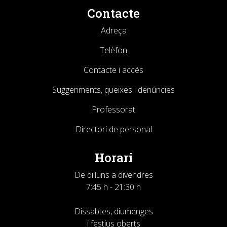
Contacte
Adreça
Telèfon
Contacte i accés
Suggeriments, queixes i denúncies
Professorat
Directori de personal
Horari
De dilluns a divendres
7:45 h - 21:30 h
Dissabtes, diumenges
i festius oberts