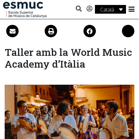
Català
Estudis
Recerca
Serveis
Taller amb la World Music
Academy d’Itàlia
Activitats