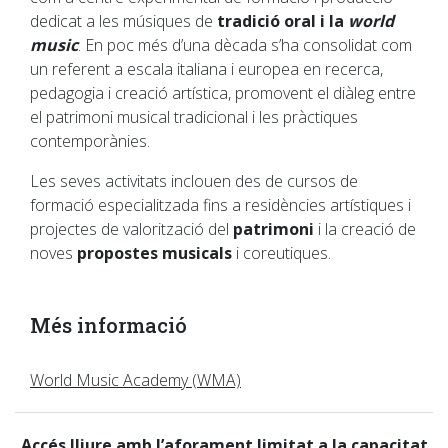
dedicat a les músiques de
tradició oral i la
world
music
. En poc més d’una dècada s’ha consolidat com
un referent a escala italiana i europea en recerca,
pedagogia i creació artística, promovent el diàleg entre
el patrimoni musical tradicional i les pràctiques
contemporànies.
Les seves activitats inclouen des de cursos de
formació especialitzada fins a residències artístiques i
projectes de valorització del
patrimoni
i la creació de
noves
propostes musicals
i coreutiques.
Més informació
World Music Academy (WMA)
Accés lliure amb l’aforament limitat a la capacitat