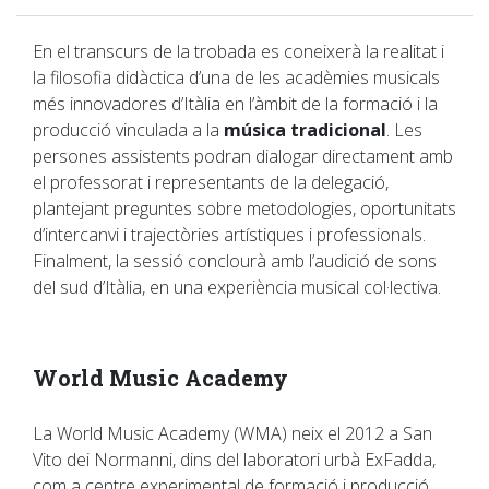
En el transcurs de la trobada es coneixerà la realitat i
la filosofia didàctica d’una de les acadèmies musicals
més innovadores d’Itàlia en l’àmbit de la formació i la
producció vinculada a la
música tradicional
. Les
persones assistents podran dialogar directament amb
el professorat i representants de la delegació,
plantejant preguntes sobre metodologies, oportunitats
d’intercanvi i trajectòries artístiques i professionals.
Finalment, la sessió conclourà amb l’audició de sons
del sud d’Itàlia, en una experiència musical col·lectiva.
World Music Academy
La World Music Academy (WMA) neix el 2012 a San
Vito dei Normanni, dins del laboratori urbà ExFadda,
com a centre experimental de formació i producció