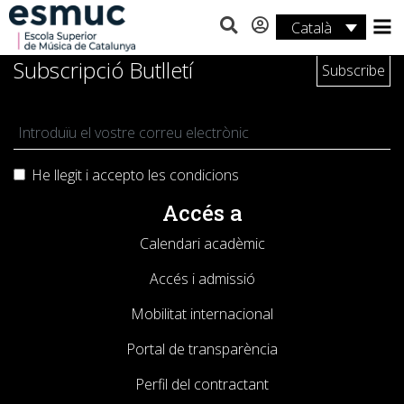
Català
Estudis
Subscripció Butlletí
Recerca
Serveis
He llegit i accepto les
condicions
Activitats
Accés a
Calendari acadèmic
Accés i admissió
Mobilitat internacional
Portal de transparència
Perfil del contractant