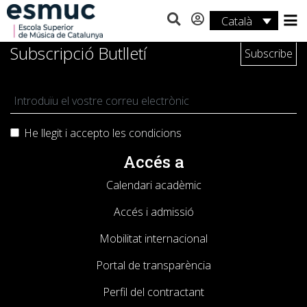
Català
Estudis
Subscripció Butlletí
Recerca
Serveis
He llegit i accepto les
condicions
Activitats
Accés a
Calendari acadèmic
Accés i admissió
Mobilitat internacional
Portal de transparència
Perfil del contractant