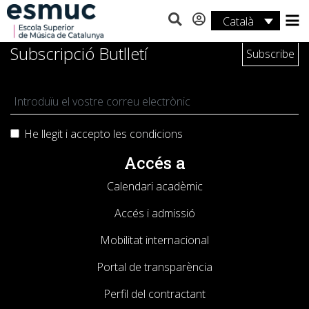
Català
Estudis
Subscripció Butlletí
Recerca
Serveis
He llegit i accepto les
condicions
Activitats
Accés a
Calendari acadèmic
Accés i admissió
Mobilitat internacional
Portal de transparència
Perfil del contractant