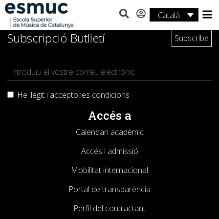
Català
Estudis
Subscripció Butlletí
Recerca
Serveis
He llegit i accepto les
condicions
Activitats
Accés a
Calendari acadèmic
Accés i admissió
Mobilitat internacional
Portal de transparència
Perfil del contractant