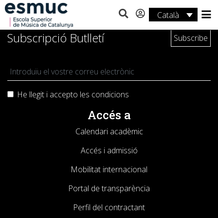
Català
Estudis
Subscripció Butlletí
Recerca
Serveis
He llegit i accepto les
condicions
Activitats
Accés a
Calendari acadèmic
Accés i admissió
Mobilitat internacional
Portal de transparència
Perfil del contractant