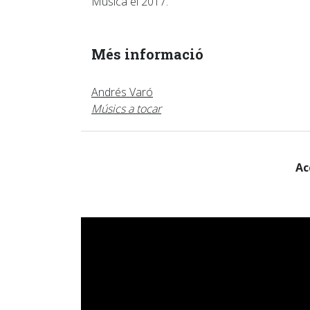
Música el 2017.
Més informació
Andrés Varó
Músics a tocar
Ac