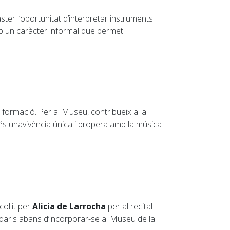
ter l’oportunitat d’interpretar instruments
mb un caràcter informal que permet
a formació. Per al Museu, contribueix a la
 és unavivència única i propera amb la música
ollit per
Alicia de Larrocha
per al recital
endaris abans d’incorporar-se al Museu de la