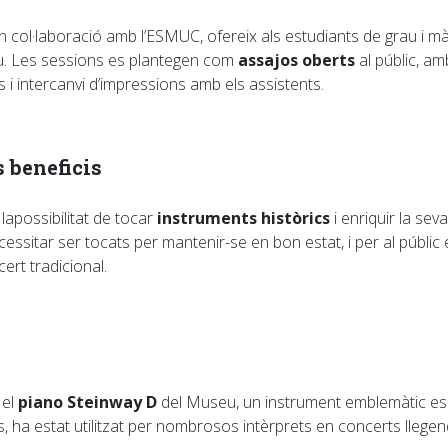
 col·laboració amb l’ESMUC, ofereix als estudiants de grau i màs
seu. Les sessions es plantegen com
assajos oberts
al públic, a
 i intercanvi d’impressions amb els assistents.
 beneficis
lapossibilitat de tocar
instruments històrics
i enriquir la sev
ssitar ser tocats per mantenir-se en bon estat, i per al públic
cert tradicional.
 el
piano Steinway D
del Museu, un instrument emblemàtic esc
rs, ha estat utilitzat per nombrosos intèrprets en concerts lleg