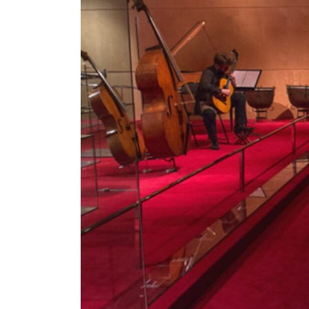
Pedagogia
Producció i gestió
Sonologia
Música i Matemàtiques
Música i Educació primària