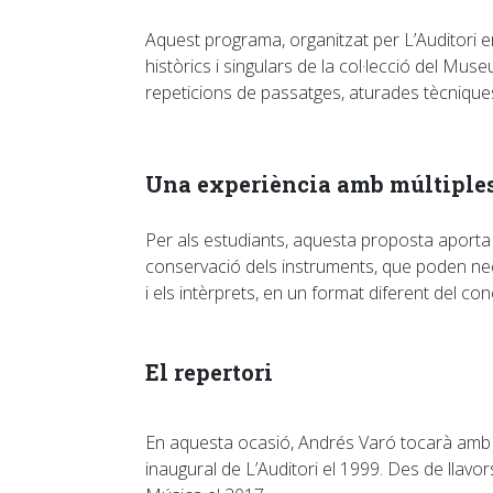
Aquest programa, organitzat per L’Auditori en
històrics i singulars de la col·lecció del Mu
repeticions de passatges, aturades tècniques
Una experiència amb múltiples
Per als estudiants, aquesta proposta aporta 
conservació dels instruments, que poden nece
i els intèrprets, en un format diferent del con
El repertori
En aquesta ocasió, Andrés Varó tocarà amb
inaugural de L’Auditori el 1999. Des de llavo