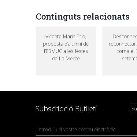
Continguts relacionats
Vicente Marín Trio,
Desconnec
proposta d’alumni de
reconnectar
l’ESMUC a les festes
torna el 
de La Mercè
setem
Subscripció Butlletí