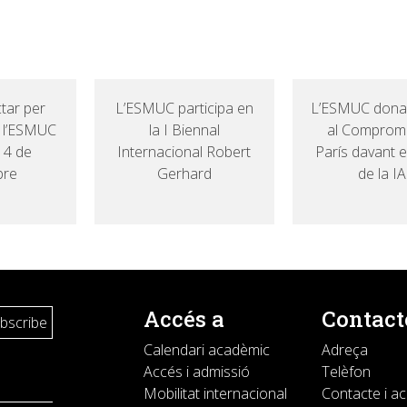
tar per
L’ESMUC participa en
L’ESMUC dona
: l’ESMUC
la I Biennal
al Comprom
14 de
Internacional Robert
París davant e
bre
Gerhard
de la IA
Accés a
Contact
Calendari acadèmic
Adreça
Accés i admissió
Telèfon
Mobilitat internacional
Contacte i a