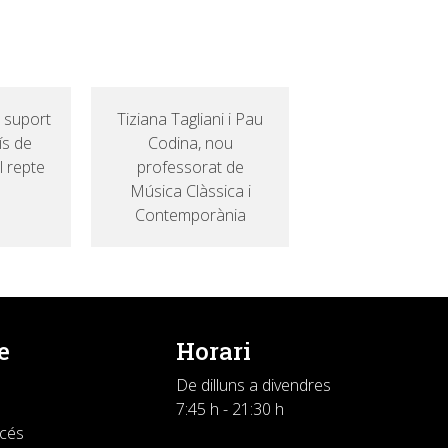
 suport
Tiziana Tagliani i Pau
ís de
Codina, nou
l repte
professorat de
Música Clàssica i
Contemporània
e
Horari
De dilluns a divendres
7:45 h - 21:30 h
ccés