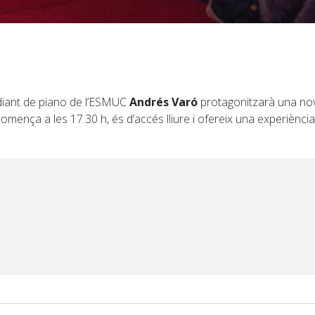
diant de piano de l’ESMUC
Andrés Varó
protagonitzarà una nov
comença a les 17.30 h, és d’accés lliure i ofereix una experiència