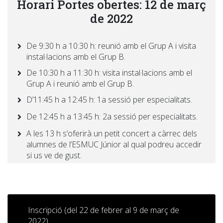
Horari Portes obertes: 12 de març
de 2022
De 9:30 h a 10:30 h: reunió amb el Grup A i visita
instal·lacions amb el Grup B.
De 10:30 h a 11:30 h: visita instal·lacions amb el
Grup A i reunió amb el Grup B.
D’11:45 h a 12:45 h: 1a sessió per especialitats.
De 12:45 h a 13:45 h: 2a sessió per especialitats.
A les 13 h s’oferirà un petit concert a càrrec dels
alumnes de l’ESMUC Júnior al qual podreu accedir
si us ve de gust.
Inscripció (del 22 de febrer al 9 de març de
2022)