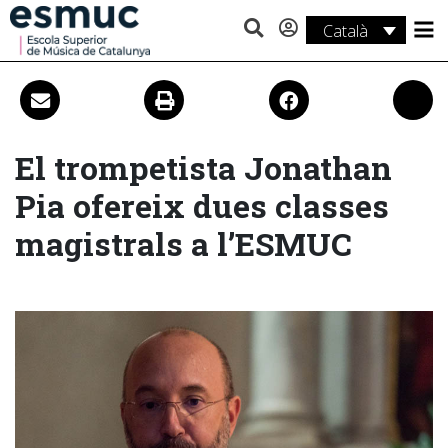
Català
Estudis
Recerca
Serveis
El trompetista Jonathan
Pia ofereix dues classes
Activitats
magistrals a l’ESMUC