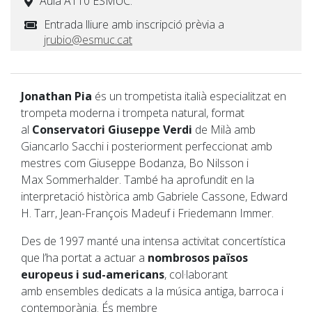
Aula A110 ESMUC.
Entrada lliure amb inscripció prèvia a
jrubio@esmuc.cat
Jonathan Pia
és un trompetista italià especialitzat en
trompeta moderna i trompeta natural, format
al
Conservatori Giuseppe Verdi
de Milà amb
Giancarlo Sacchi i posteriorment perfeccionat amb
mestres com Giuseppe Bodanza, Bo Nilsson i
Max Sommerhalder. També ha aprofundit en la
interpretació històrica amb Gabriele Cassone, Edward
H. Tarr, Jean-François Madeuf i Friedemann Immer.
Des de 1997 manté una intensa activitat concertística
que l’ha portat a actuar a
nombrosos països
europeus i sud-americans
, col·laborant
amb ensembles dedicats a la música antiga, barroca i
contemporània. És membre