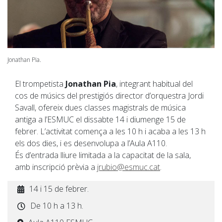
Jonathan Pia.
El trompetista
Jonathan Pia
, integrant habitual del
cos de músics del prestigiós director d’orquestra Jordi
Savall, ofereix dues classes magistrals de música
antiga a l’ESMUC el dissabte 14 i diumenge 15 de
febrer. L’activitat comença a les 10 h i acaba a les 13 h
els dos dies, i es desenvolupa a l’Aula A110.
És d’entrada lliure limitada a la capacitat de la sala,
amb inscripció prèvia a
jrubio@esmuc.cat
.
14 i 15 de febrer.
De 10 h a 13 h.