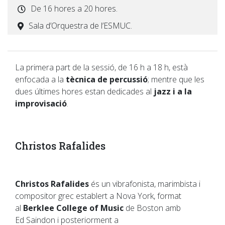
De 16 hores a 20 hores.
Sala d’Orquestra de l’ESMUC.
La primera part de la sessió, de 16 h a 18 h, està
enfocada a la
tècnica de percussió
; mentre que les
dues últimes hores estan dedicades al
jazz i a la
improvisació
.
Christos Rafalides
Christos Rafalides
és un vibrafonista, marimbista i
compositor grec establert a Nova York, format
al
Berklee College of Music
de Boston amb
Ed Saindon i posteriorment a