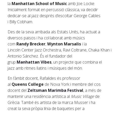
la
Manhattan School of Music
amb Joe Locke.
Inicialment format en percussió clàssica, va decidir
dedicar-se al jazz després d’escoltar George Cables
i Billy Cobham.
Des de la seva arribada als Estats Units, ha actuat a
diversos països i ha col·laborat amb músics
com
Randy Brecker
,
Wynton Marsalis
i la
Lincoln Center Jazz Orchestra, Ravi Coltrane, Chaka Khan i
Antonio Sánchez. És el fundador del
grup
Manhattan Vibes
, un projecte que combina el
jazz amb ritmes llatins i músiques del món.
En l’àmbit docent, Rafalides és professor
al
Queens College
de Nova York i membre del cos
docent del
Zeltsman Marimba Festival
, a més de
mantenir una residència artística al
Music Village
de
Grècia. També és artista de la marca Musser i ha
creat la seva pròpia línia de baquetes per a