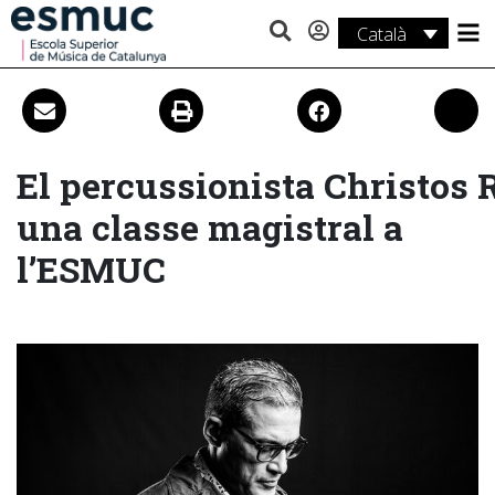
Català
Estudis
Recerca
Serveis
El percussionista Christos 
una classe magistral a
Activitats
l’ESMUC