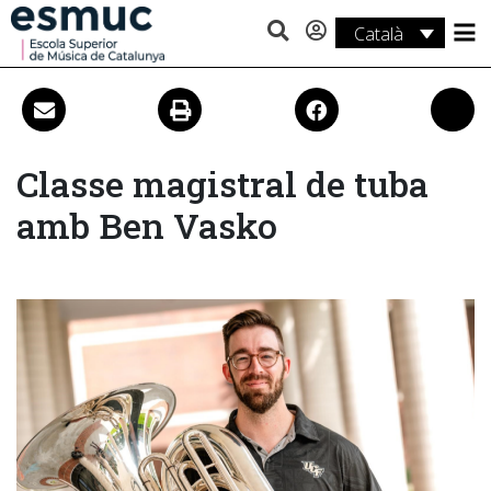
Català
Estudis
Recerca
Serveis
Classe magistral de tuba
amb Ben Vasko
Activitats