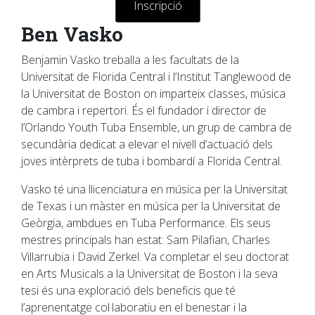
Inscripció
Ben Vasko
Benjamin Vasko treballa a les facultats de la
Universitat de Florida Central i l’Institut Tanglewood de
la Universitat de Boston on imparteix classes, música
de cambra i repertori. És el fundador i director de
l’Orlando Youth Tuba Ensemble, un grup de cambra de
secundària dedicat a elevar el nivell d’actuació dels
joves intèrprets de tuba i bombardí a Florida Central.
Vasko té una llicenciatura en música per la Universitat
de Texas i un màster en música per la Universitat de
Geòrgia, ambdues en Tuba Performance. Els seus
mestres principals han estat: Sam Pilafian, Charles
Villarrubia i David Zerkel. Va completar el seu doctorat
en Arts Musicals a la Universitat de Boston i la seva
tesi és una exploració dels beneficis que té
l’aprenentatge col·laboratiu en el benestar i la